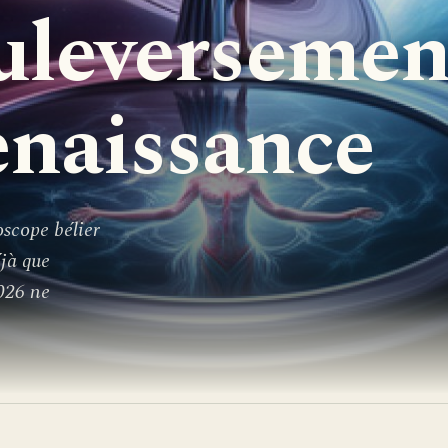
uleversemen
renaissance
oscope bélier
éjà que
2026 ne