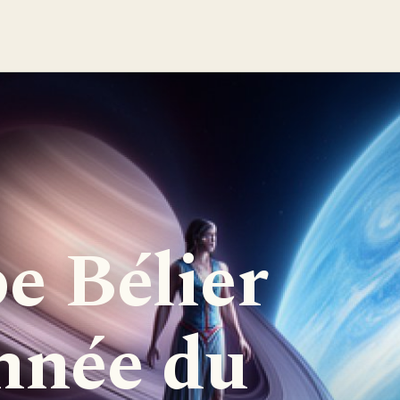
e Bélier
année du