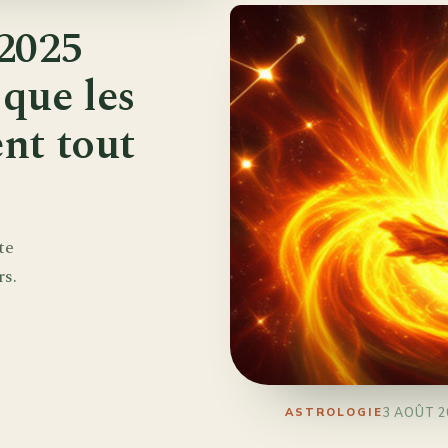
2025
 que les
ent tout
te
rs.
3 AOÛT 2
ASTROLOGIE