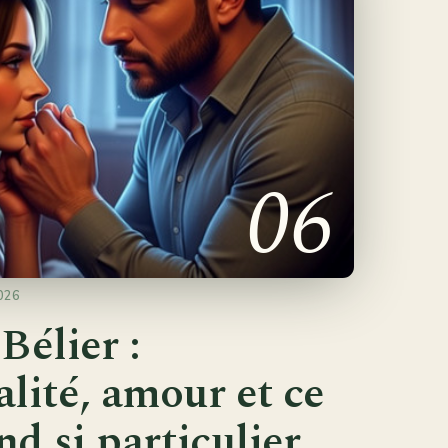
06
2026
élier :
lité, amour et ce
nd si particulier