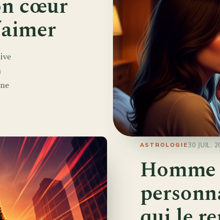
on cœur
’aimer
ive
u
gne
30 JUIL. 
ASTROLOGIE
Homme B
personna
qui le re