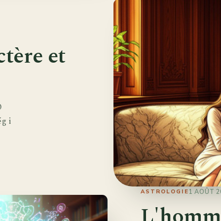
ctère et
0
g i
1 AOÛT 2
ASTROLOGIE
L'homm