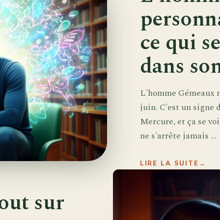
personna
ce qui s
dans so
L'homme Gémeaux naî
juin. C'est un signe 
Mercure, et ça se voi
ne s'arrête jamais ...
LIRE LA SUITE
→
out sur