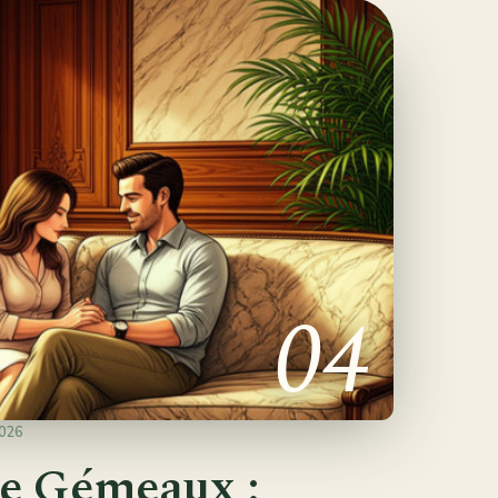
04
026
e Gémeaux :