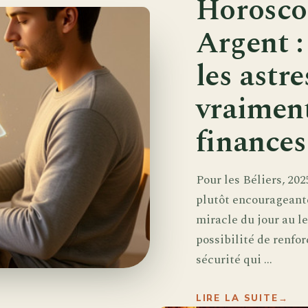
Horosco
Argent :
les astr
vraimen
finances
Pour les Béliers, 202
plutôt encourageante
miracle du jour au l
possibilité de renfo
sécurité qui ...
LIRE LA SUITE
→