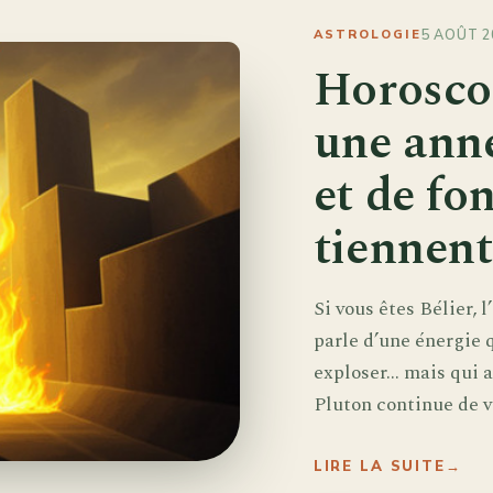
5 AOÛT 2
ASTROLOGIE
Horoscop
une anné
et de fo
tiennent
Si vous êtes Bélier, 
parle d’une énergie 
exploser… mais qui a
Pluton continue de vou
LIRE LA SUITE
→