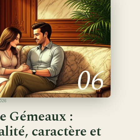
06
026
e Gémeaux :
lité, caractère et