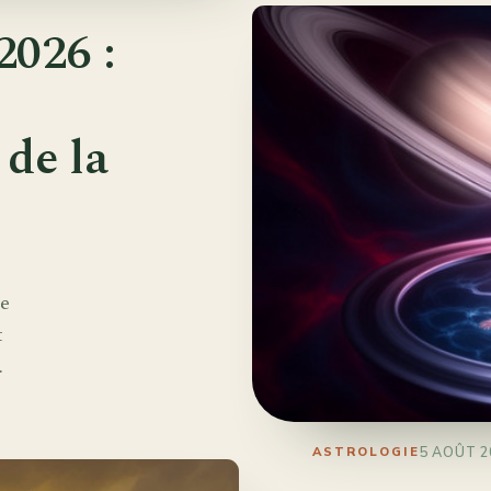
2026 :
de la
ue
t
.
5 AOÛT 2
ASTROLOGIE