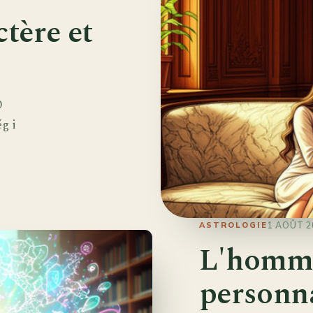
ctère et
0
g i
1 AOÛT 2
ASTROLOGIE
L'homm
personna