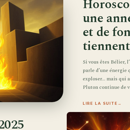
Horoscop
une anné
et de fo
tiennent
Si vous êtes Bélier, 
parle d’une énergie 
exploser… mais qui a
Pluton continue de vou
LIRE LA SUITE
→
2025