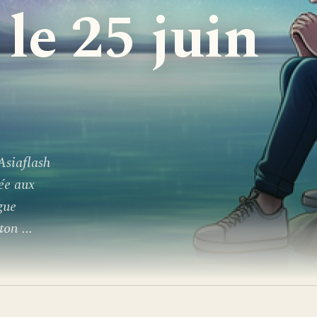
 le 25 juin
Asiaflash
ée aux
gue
on ...