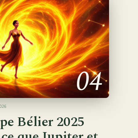
04
026
pe Bélier 2025
 ce que Jupiter et