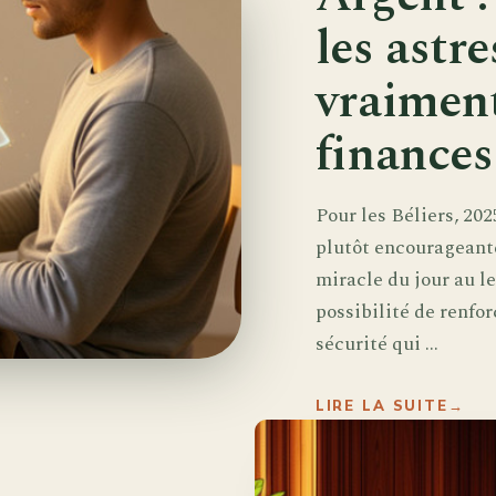
les astr
vraimen
finances
Pour les Béliers, 202
plutôt encourageante
miracle du jour au l
possibilité de renfo
sécurité qui ...
LIRE LA SUITE
→