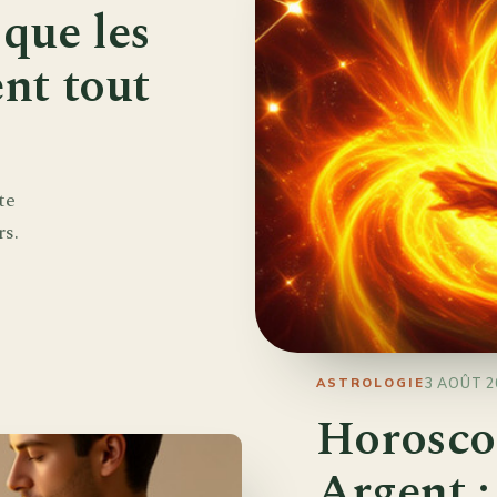
 que les
ent tout
te
rs.
3 AOÛT 2
ASTROLOGIE
Horosco
Argent :