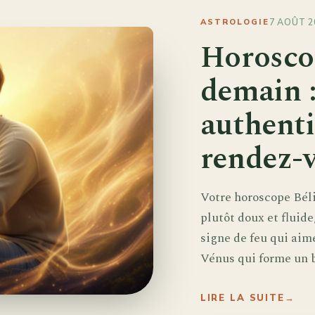
7 AOÛT 2
ASTROLOGIE
Horosco
demain :
authenti
rendez-
Votre horoscope Bél
plutôt doux et fluid
signe de feu qui aime
Vénus qui forme un be
LIRE LA SUITE
→